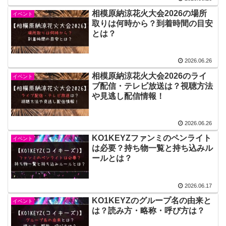
相模原納涼花火大会2026の場所
イベント
取りは何時から？到着時間の目安
とは？
2026.06.26
相模原納涼花火大会2026のライ
イベント
ブ配信・テレビ放送は？視聴方法
や見逃し配信情報！
2026.06.26
KO1KEYZファンミのペンライト
イベント
は必要？持ち物一覧と持ち込みル
ールとは？
2026.06.17
KO1KEYZのグループ名の由来と
イベント
は？読み方・略称・呼び方は？