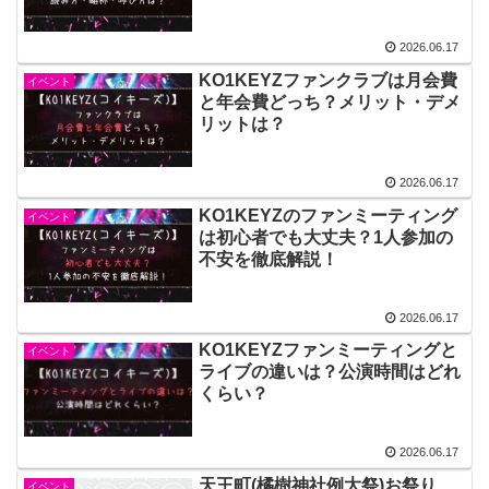
2026.06.17
KO1KEYZファンクラブは月会費
イベント
と年会費どっち？メリット・デメ
リットは？
2026.06.17
KO1KEYZのファンミーティング
イベント
は初心者でも大丈夫？1人参加の
不安を徹底解説！
2026.06.17
KO1KEYZファンミーティングと
イベント
ライブの違いは？公演時間はどれ
くらい？
2026.06.17
天王町(橘樹神社例大祭)お祭り
イベント