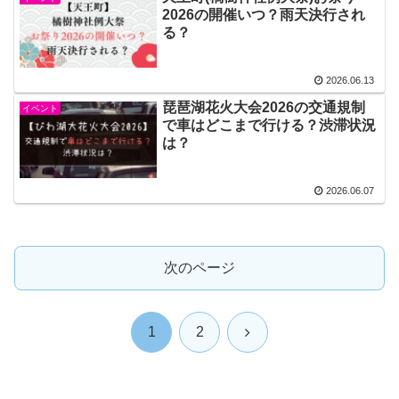
2026の開催いつ？雨天決行され
る？
2026.06.13
琵琶湖花火大会2026の交通規制
イベント
で車はどこまで行ける？渋滞状況
は？
2026.06.07
次のページ
次
1
2
へ