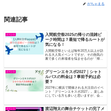
がちゃまる
関連記事
入間航空祭2025の帰りの混雑ピ
イベント
ーク時間は？最短で帰るルートが
気になる！
入間航空祭といえば毎年20万人以上が訪
れる大人気イベントですが、その熱気の
裏で多くの来場者を悩ませるのが「帰り
の混雑」です。特に時間帯によっては人
の波が一斉に動き出し、駅にたどり着く
までに1時間以上かかることもあります。
グリーンエキスポ2027｜シャト
イベント
せっかくの楽しい思い...
ルバスの料金は？事前予約は必
要？
2027年に横浜で開催される大注目のイベ
ント「グリーンエキスポ2027」。楽しみ
にしている方も多いと思いますが、会場
へのアクセス方法についてこんな疑問や
悩みはありませんか？ シャトルバスの料
金はいくらかかるの？ 一体どの駅からバ
渡辺翔太の舞台チケットの完了メ
イベント