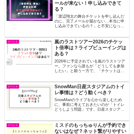
スに乗れるの...
ールが来ない！申し込みできて
る？
「渡辺翔太の舞台チケットを申し込んだ
のに、完了メールが届かない…本当に申
し込みできているの？」と不安になって
いませんか。チケットの申し込み後は通
常確認メールが届くことが多いため、メ
ールが来ないと「手続きに失敗したので
嵐のラストツアー2026のチケッ
イベント
は」「もう一度申し込んだ...
ト倍率は？ライブビューイングは
ある？
2026年に予定されている嵐のラストツア
ー。ファンなら誰もが「どうしても参加
したい」と願う一方で、「チケットは取
れるの？倍率はどれくらい？」と不安に
感じている方も多いのではないでしょう
か。さらに仮にチケットが外れてしまっ
SnowMan日産スタジアムのトイ
イベント
た場合でも、ライブビ...
レ事情は？どう動くべき？
SnowManのライブを心から楽しむため
に、事前に考えておきたいのが「トイレ
どうしよう問題」です。日産スタジアム
という巨大会場だからこそ「トイレもた
くさんあるだろう」と油断してしまいが
ちですよね。実際には長蛇の列や場所の
ミスドのもっちゅりんが予約でき
イベント
偏り、仮設トイレの使...
ないはなぜ？ネット繋がりやすい