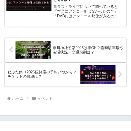
嵐ラストライブについて調べていると、
「本当にアンコールはなかったの？」
「DVDにはアンコール映像が入るの？」
と気になる人も多いですよね。特に活動
終了を迎えた最後のライブだけに、配信
で見えた内容と会場で起きていたことに
違いがあったのか知りたい...
寒川神社初詣2026は車OK？臨時駐車場や
渋滞状況・交通規制は？
ねぶた祭り2026観覧席の予約いつから？
チケットの倍率は？
ホーム
イベント