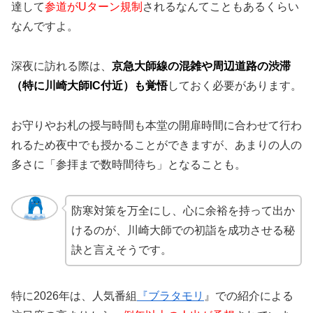
達して
参道がUターン規制
されるなんてこともあるくらい
なんですよ。
深夜に訪れる際は、
京急大師線の混雑や周辺道路の渋滞
（特に川崎大師IC付近）も覚悟
しておく必要があります。
お守りやお札の授与時間も本堂の開扉時間に合わせて行わ
れるため夜中でも授かることができますが、あまりの人の
多さに「参拝まで数時間待ち」となることも。
防寒対策を万全にし、心に余裕を持って出か
けるのが、川崎大師での初詣を成功させる秘
訣と言えそうです。
特に2026年は、人気番組
『ブラタモリ
』での紹介による