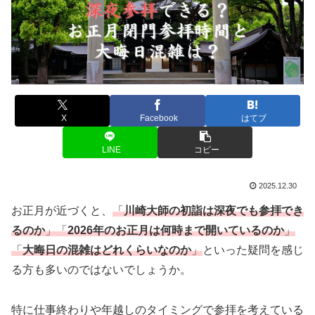
X
Facebook
はてブ
LINE
コピー
2025.12.30
お正月が近づくと、
「
川崎大師の初詣は深夜でも参拝でき
るのか
」「
2026年のお正月は何時まで開いているのか
」
「
大晦日の混雑はどれくらいなのか
」
といった疑問を感じ
る方も多いのではないでしょうか。
特に仕事終わりや年越しのタイミングで参拝を考えている