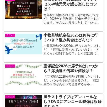
くにつれて情報が錯綜し、気づ...
セスや地元民が語る楽しむコツ
は？
毎年秋に開催される龍口寺のお祭りです
が、2026年も例年通り開催が予定されて
います。そんなお祭りに対して「いつ行
けばいいの？」「混雑を避けるには？」
「アクセス方法はどれがベスト？」と、
初めて訪れる方にとっては分からないこ
小牧基地航空祭2026は何時に行
イベント
とも多いのではないで...
くべき？混み具合はどんな？
小牧基地航空祭2026に行ってみたいけれ
ど、「何時に到着すればいいの？」「ど
れくらい混雑するの？」と不安に感じて
いませんか。せっかく足を運ぶなら、長
時間の行列や人混みに疲れてしまうのは
避けたいものです。特に人気イベントで
宝塚記念2026の席予約はいつか
イベント
ある航空祭は、到着時...
ら？席抽選の倍率や値段は？
「宝塚記念2026を現地で観戦したいけれ
ど、いつから予約が始まるの？」「指定
席の倍率が高そうで当選するか不
安……」と悩んでいませんか？春のグラ
ンプリレースである宝塚記念は1年の中で
も屈指の人気を誇るため、事前のチケッ
嵐ラストライブはアンコールな
イベント
ト確保が非常に重要です。...
し？DVDにアンコール映像は収録
される？