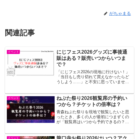
がちゃまる
関連記事
にじフェス2026グッズに事後通
イベント
販はある？販売いつからいつま
で？
「にじフェス2026の現地に行けない！」
「当日もし売り切れて買えなかったらど
うしよう……」と不安に思っていません
か？年に一度のビッグイベントだからこ
そ、推しのグッズを確実に手に入れたい
という気持ち…痛いほどよくわかりま
ねぶた祭り2026観覧席の予約い
イベント
す！特にランダムグッズ...
つから？チケットの倍率は？
青森ねぶた祭りを現地で観覧したいと思
ったとき、多くの人が最初につまずくの
が「観覧席はいつから予約できるの？」
「チケットってそんなに倍率が高い
の？」という疑問ではないでしょうか。
毎年大人気のねぶた祭りは開催日が近づ
龍口寺お祭り2026はいつ？アク
イベント