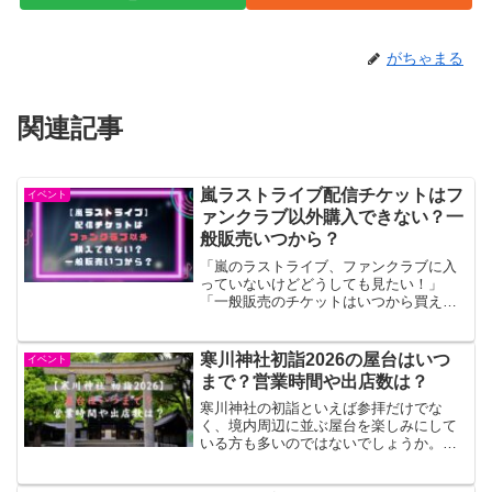
がちゃまる
関連記事
嵐ラストライブ配信チケットはフ
イベント
ァンクラブ以外購入できない？一
般販売いつから？
「嵐のラストライブ、ファンクラブに入
っていないけどどうしても見たい！」
「一般販売のチケットはいつから買える
の？」と気になっている方は多いのでは
ないでしょうか。2026年5月31日に東京
ドームで開催されるARASHI LIVE TOUR
寒川神社初詣2026の屋台はいつ
イベント
20...
まで？営業時間や出店数は？
寒川神社の初詣といえば参拝だけでな
く、境内周辺に並ぶ屋台を楽しみにして
いる方も多いのではないでしょうか。
「屋台はいつまで出ているの？」「何時
頃に行けば営業しているの？」と、気に