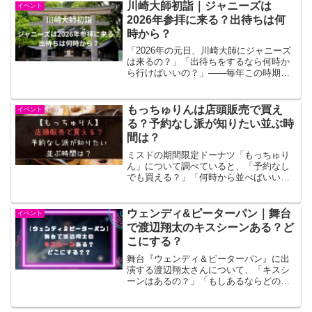
なりますよね。行くタイイングによって
川崎大師初詣｜ジャニーズは
イベント
は、せっかくの初詣なのに屋台...
2026年参拝に来る？出待ちは何
時から？
「2026年の元日、川崎大師にジャニーズ
は来るの？」「出待ちをするなら何時か
ら行けばいいの？」――毎年この時期に
なると、こうした疑問を抱く方は少なく
ありません。かつて川崎大師の初詣は紅
白歌合戦やカウントダウンコンサート後
もっちゅりんは店頭販売で買え
イベント
にタレントが揃って参...
る？予約なし派が知りたい並ぶ時
間は？
ミスドの期間限定ドーナツ「もっちゅり
ん」について調べていると、「予約なし
でも買える？」「何時から並べばいい
の？」と気になる人も多いですよね。特
に発売直後はSNSでも完売報告や行列情
報が相次いでおり、店舗によって状況が
ウェンディ&ピーターパン｜舞台
イベント
大きく異なるため、事前に...
で渡辺翔太のキスシーンある？ど
こにする？
舞台『ウェンディ＆ピーターパン』に出
演する渡辺翔太さんについて、「キスシ
ーンはあるの？」「もしあるならどの場
面で？」と気になって検索している方も
多いのではないでしょうか。特に舞台作