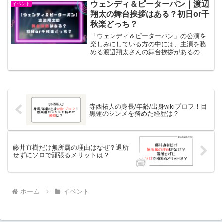
品では物語の演出やキャラクターの関係
ウェンディ＆ピーターパン｜渡辺
イベント
性によって恋愛要素の描か...
翔太の舞台挨拶はある？初日or千
秋楽どっち？
「ウェンディ＆ピーターパン」の公演を
楽しみにしている方の中には、主演を務
める渡辺翔太さんの舞台挨拶があるのか
気になっている人も多いのではないでし
ょうか。もし実施されるなら、できれば
その公演に行きたいですよね。特に「初
日に行けば挨拶があるの？...
寺西拓人の身長/年齢/出身wikiプロフ！目
黒蓮のシンメを務めた経歴は？
藤井直樹だけ無所属の理由はなぜ？退所
せずにソロで頑張るメリットは？
ホーム
イベント